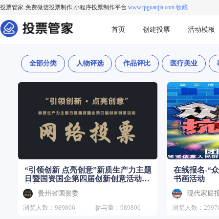
投票管家-免费微信投票制作,小程序投票制作平台
www.tpguanjia.com 收藏
首页
创建投票
活动模板
全部分类
人物评选
作品评比
医疗美业
“引领创新 点亮创意”新质生产力主题
在线报名-“
日暨国资国企第四届创新创意活动网
书画活动
络投票
贵州省国资委
浏览人数：989806
参与量：989806
浏览人数：2997