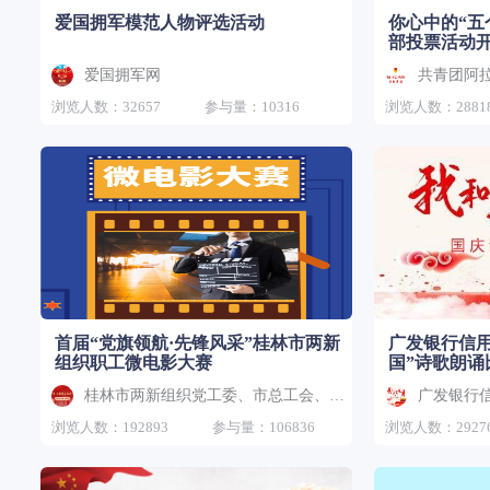
爱国拥军模范人物评选活动
你心中的“五
部投票活动
爱国拥军网
共青团阿
浏览人数：32657
参与量：10316
浏览人数：2881
首届“党旗领航·先锋风采”桂林市两新
广发银行信用
组织职工微电影大赛
国”诗歌朗诵
桂林市两新组织党工委、市总工会、市两新组织工会联合会
广发银行
浏览人数：192893
参与量：106836
浏览人数：2927