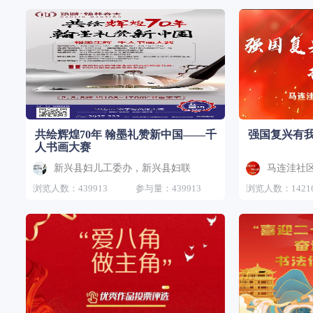
共绘辉煌70年 翰墨礼赞新中国——千
人书画大赛
新兴县妇儿工委办，新兴县妇联
马连洼社
浏览人数：439913
参与量：439913
浏览人数：1421