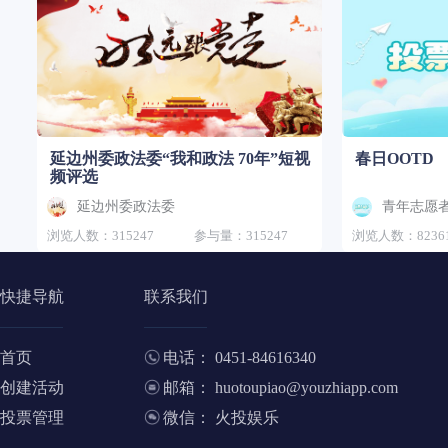
延边州委政法委“我和政法 70年”短视
春日OOTD
频评选
延边州委政法委
青年志愿
浏览人数：315247
参与量：315247
浏览人数：8236
快捷导航
联系我们
首页
电话： 0451-84616340
创建活动
邮箱： huotoupiao@youzhiapp.com
投票管理
微信： 火投娱乐