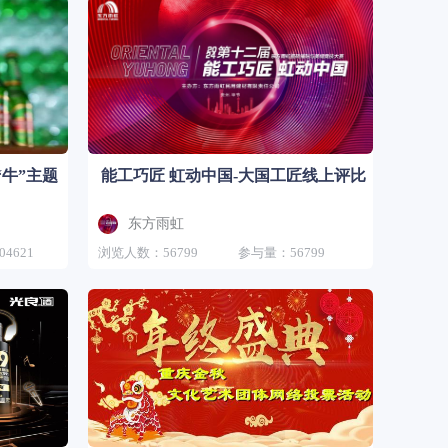
“牛”主题
能工巧匠 虹动中国-大国工匠线上评比
东方雨虹
4621
浏览人数：56799
参与量：56799