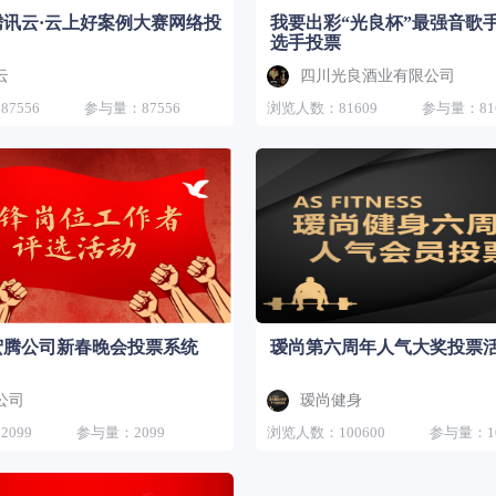
腾讯云·云上好案例大赛网络投
我要出彩“光良杯”最强音歌
选手投票
云
四川光良酒业有限公司
7556
参与量：87556
浏览人数：81609
参与量：81
年宏腾公司新春晚会投票系统
瑷尚第六周年人气大奖投票
公司
瑷尚健身
099
参与量：2099
浏览人数：100600
参与量：10