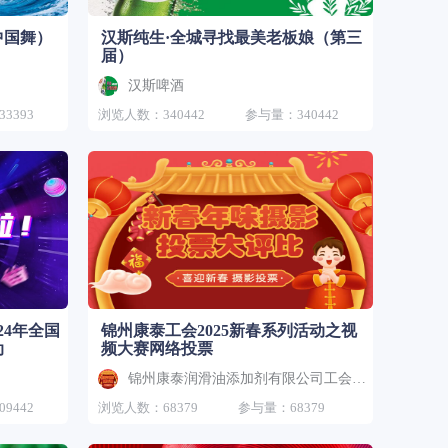
中国舞）
汉斯纯生·全城寻找最美老板娘（第三
届）
汉斯啤酒
3393
浏览人数：340442
参与量：340442
24年全国
锦州康泰工会2025新春系列活动之视
动
频大赛网络投票
锦州康泰润滑油添加剂有限公司工会委员会
9442
浏览人数：68379
参与量：68379