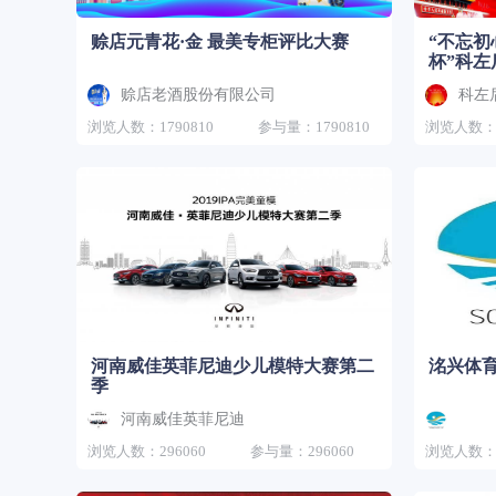
赊店元青花·金 最美专柜评比大赛
“不忘初
杯”科
赊店老酒股份有限公司
科左
浏览人数：1790810
参与量：1790810
浏览人数：9
河南威佳英菲尼迪少儿模特大赛第二
洺兴体
季
河南威佳英菲尼迪
浏览人数：296060
参与量：296060
浏览人数：4