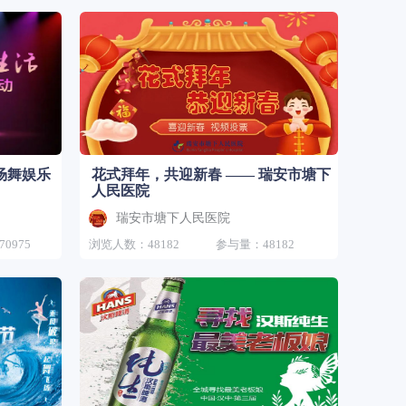
场舞娱乐
花式拜年，共迎新春 —— 瑞安市塘下
人民医院
瑞安市塘下人民医院
0975
浏览人数：48182
参与量：48182