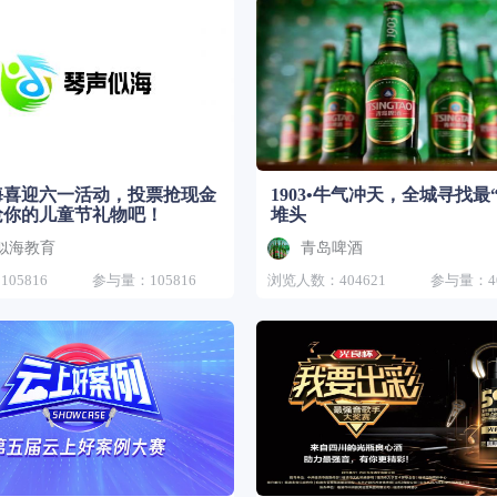
海喜迎六一活动，投票抢现金
1903•牛气冲天，全城寻找最
抢你的儿童节礼物吧！
堆头
似海教育
青岛啤酒
05816
参与量：105816
浏览人数：404621
参与量：40