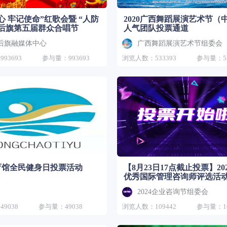
心 牢记使命”红歌会暨 “人防
2020广西舞蹈展演艺术节（
左后旗第五届群众合唱节
人气团队投票通道
后旗融媒体中心
广西舞蹈展演艺术节组委会
93693
参与量：993693
浏览人数：533393
参与量：53
育馆全民健身日投票活动
【8月23日17点截止投票】20
优秀国际管理咨询师评选活
2024企业咨询节组委会
9038
参与量：49038
浏览人数：109442
参与量：10