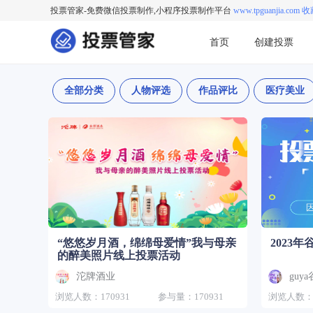
投票管家-免费微信投票制作,小程序投票制作平台
www.tpguanjia.com 
首页
创建投票
全部分类
人物评选
作品评比
医疗美业
“悠悠岁月酒，绵绵母爱情”我与母亲
2023
的醉美照片线上投票活动
沱牌酒业
guy
浏览人数：170931
参与量：170931
浏览人数：9