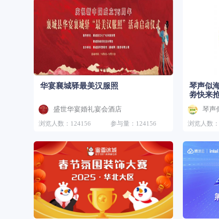
华宴襄城驿最美汉服照
琴声似
劵快来
盛世华宴婚礼宴会酒店
琴声
浏览人数：124156
参与量：124156
浏览人数：1