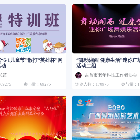
“6·1儿童节”散打“英雄杯”网
“舞动湘西 健康生活”迷你广
活动
活动二组
武馆
吉首市老年科技工作者协会
9275
参与量：69275
浏览人数：170975
参与量：17