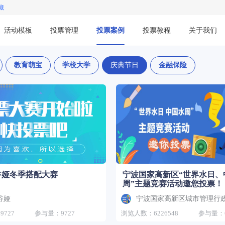
收藏
活动模板
投票管理
投票案例
投票教程
关于我们
教育萌宝
学校大学
庆典节日
金融保险
年谷娅冬季搭配大赛
宁波国家高新区“世界水日、
周”主题竞赛活动邀您投票！
a谷娅
宁波国家高新区城市管理行
727
参与量：9727
浏览人数：6226548
参与量：6