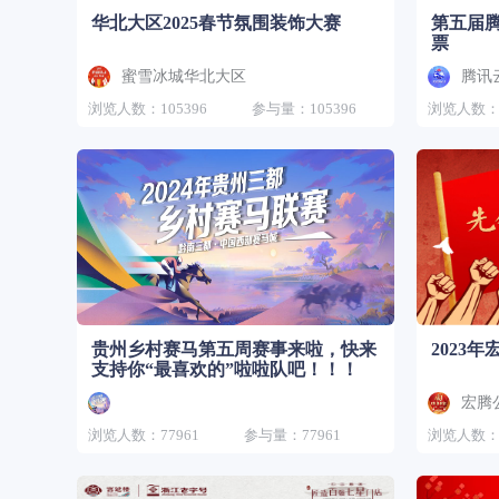
华北大区2025春节氛围装饰大赛
第五届
票
蜜雪冰城华北大区
腾讯
浏览人数：105396
参与量：105396
浏览人数：8
贵州乡村赛马第五周赛事来啦，快来
2023
支持你“最喜欢的”啦啦队吧！！！
宏腾
浏览人数：77961
参与量：77961
浏览人数：2