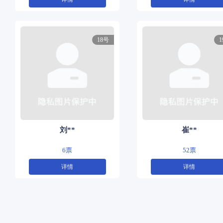
18号
1
刘**
崔**
6票
52票
详情
详情