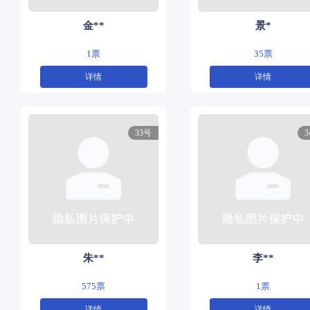
金**
景*
1票
35票
详情
详情
33号
3
朱**
李**
575票
1票
详情
详情