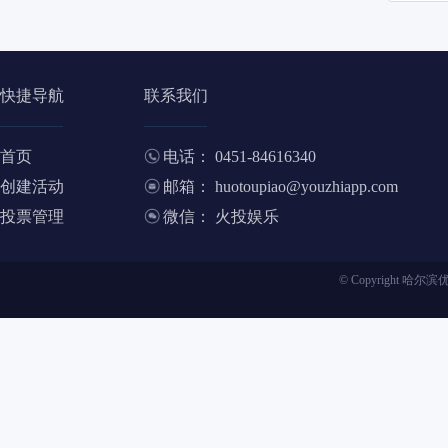
快捷导航
联系我们
首页
电话： 0451-84616340
创建活动
邮箱： huotoupiao@youzhiapp.com
投票管理
微信： 火投娱乐
© Copyright 哈尔滨