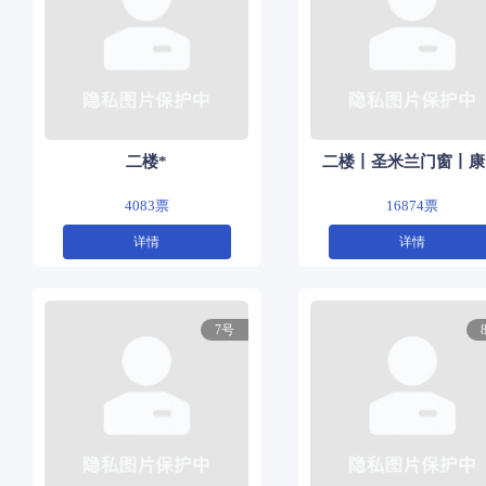
二楼*
二楼丨圣米兰门窗丨康
4083票
16874票
详情
详情
7号