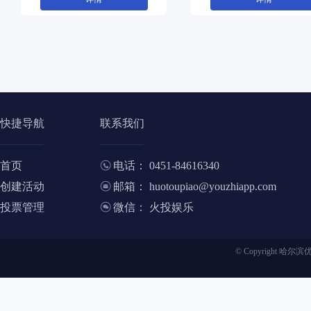
快捷导航
联系我们
首页
电话： 0451-84616340
创建活动
邮箱： huotoupiao@youzhiapp.com
投票管理
微信： 火投娱乐
© Copyright 哈尔滨