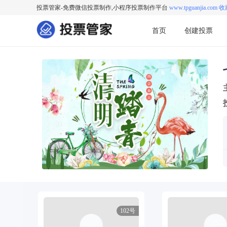
投票管家-免费微信投票制作,小程序投票制作平台
www.tpguanjia.com 
首页
创建投票
102号