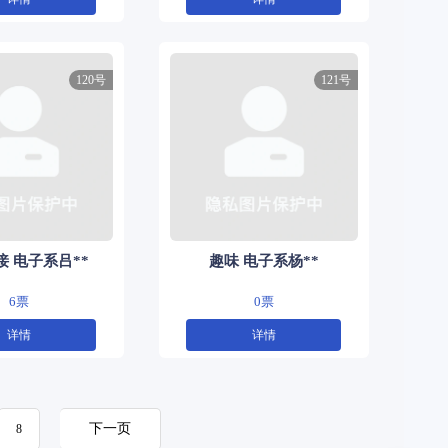
120号
121号
光纤焊接 电子系吕**
趣味 电子系杨**
6票
0票
详情
详情
下一页
8