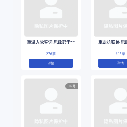
重温入党誓词 思政部于**
重走抗
276票
695票
详情
详情
107号