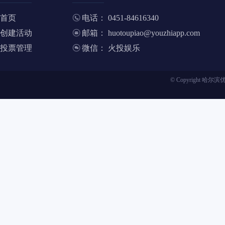
首页
电话： 0451-84616340
创建活动
邮箱： huotoupiao@youzhiapp.com
投票管理
微信： 火投娱乐
© Copyright 哈尔滨