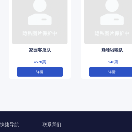
家园客服队
巅峰啦啦队
4528票
1546票
详情
详情
快捷导航
联系我们