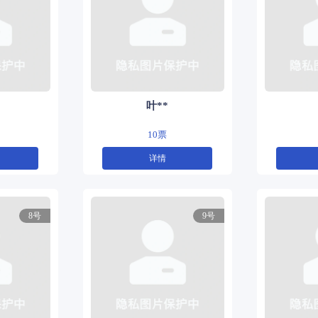
叶**
10票
详情
8号
9号