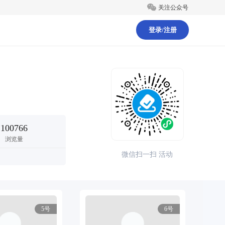
关注公众号
登录/注册
100766
浏览量
微信扫一扫 活动
5号
6号