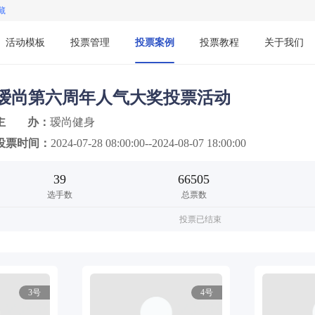
收藏
活动模板
投票管理
投票案例
投票教程
关于我们
瑷尚第六周年人气大奖投票活动
主
办：
瑷尚健身
投票时间：
2024-07-28 08:00:00--2024-08-07 18:00:00
39
66505
选手数
总票数
投票已结束
3号
4号