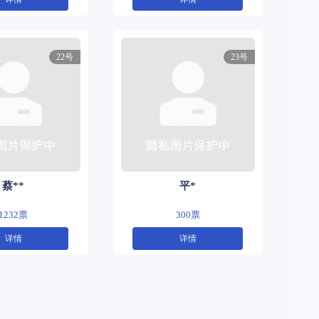
22号
23号
蔡**
平*
1232票
300票
详情
详情