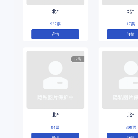
北*
北*
937票
17票
详情
详情
12号
北*
北*
94票
300票
详情
详情