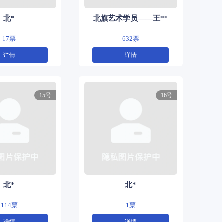
北*
北旗艺术学员——王**
17票
632票
详情
详情
15号
16号
北*
北*
114票
1票
详情
详情