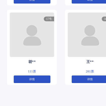
17号
1
胡**
王**
111票
261票
详情
详情