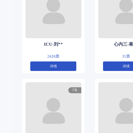
ICU-刘**
心内三-蒋
2426票
31票
详情
详情
7号