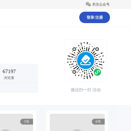
关注公众号
登录/注册
67197
浏览量
微信扫一扫 活动
5号
6号